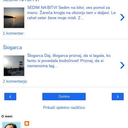
SEDIM NA BITVI Sedim na bitvi, ves pomol za
›
mano. Žareča krogla na obzorju tam v daljavi. Le
rahel veter žene moje misli. Z...
1 komentar:
Šlogarca
Šlogarca Daj, šlogarca priznaj, da si lagala, ko
›
fantu si povedala bodočnost! Priznaj, da si
namenoma lag...
2 komentarja:
‹
›
Domov
Prikaži spletno različico
O meni