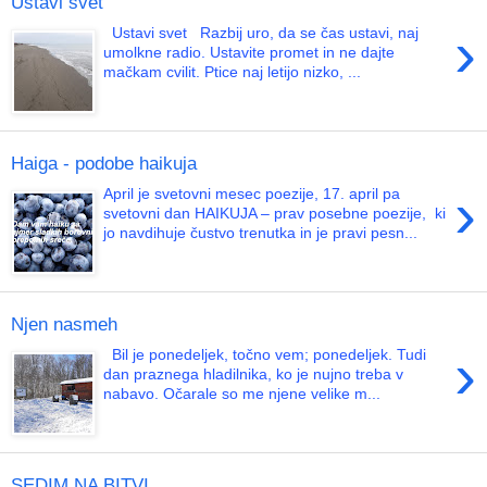
Ustavi svet
›
Ustavi svet Razbij uro, da se čas ustavi, naj
umolkne radio. Ustavite promet in ne dajte
mačkam cvilit. Ptice naj letijo nizko, ...
Haiga - podobe haikuja
›
April je svetovni mesec poezije, 17. april pa
svetovni dan HAIKUJA – prav posebne poezije, ki
jo navdihuje čustvo trenutka in je pravi pesn...
Njen nasmeh
›
Bil je ponedeljek, točno vem; ponedeljek. Tudi
dan praznega hladilnika, ko je nujno treba v
nabavo. Očarale so me njene velike m...
SEDIM NA BITVI