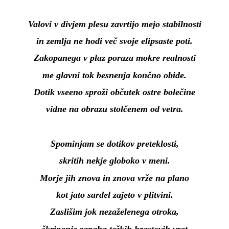
Valovi v divjem plesu zavrtijo mejo stabilnosti
in zemlja ne hodi več svoje elipsaste poti.
Zakopanega v plaz poraza mokre realnosti
me glavni tok besnenja končno obide.
Dotik vseeno sproži občutek ostre bolečine
vidne na obrazu stolčenem od vetra.
Spominjam se dotikov preteklosti,
skritih nekje globoko v meni.
Morje jih znova in znova vrže na plano
kot jato sardel zajeto v plitvini.
Zaslišim jok nezaželenega otroka,
škripanje zapaha težkih hrastovih vrat