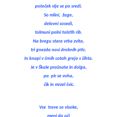
potoček vije se po sredi.
So mlini,
žage,
delovni sosedi,
tolmuni polni tolstih rib.
Na bregu stara vrba zvita,
tri gnezda nosi drobnih ptic.
In knapi v črnih cotah grejo s šihta.
Je v Škale prašnata in dolga,
pa
pir se voha,
čik in mrzel švic.
Vse
trave so visoke,
meni do oči