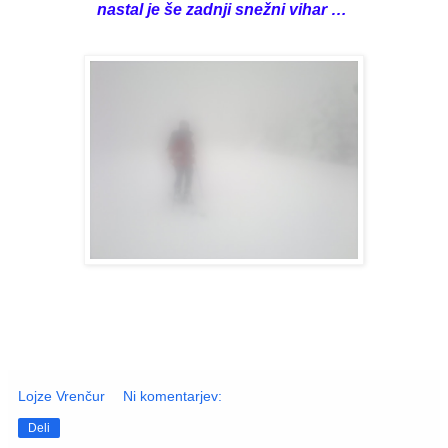
nastal je še zadnji snežni vihar …
Lojze Vrenčur
Ni komentarjev:
Deli