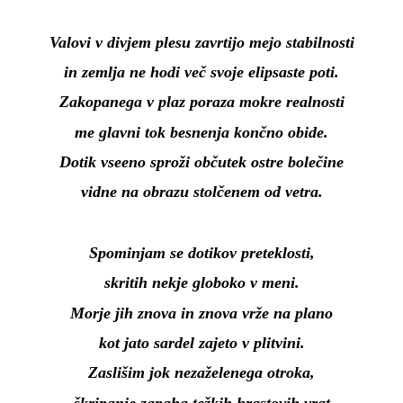
Valovi v divjem plesu zavrtijo mejo stabilnosti
in zemlja ne hodi več svoje elipsaste poti.
Zakopanega v plaz poraza mokre realnosti
me glavni tok besnenja končno obide.
Dotik vseeno sproži občutek ostre bolečine
vidne na obrazu stolčenem od vetra.
Spominjam se dotikov preteklosti,
skritih nekje globoko v meni.
Morje jih znova in znova vrže na plano
kot jato sardel zajeto v plitvini.
Zaslišim jok nezaželenega otroka,
škripanje zapaha težkih hrastovih vrat