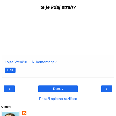
te je kdaj strah?
Lojze Vrenčur
Ni komentarjev:
Deli
‹
›
Domov
Prikaži spletno različico
O meni