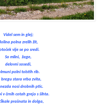
Videl sem in glej;
dolina polna zrelih žit,
otoček vije se po sredi.
So mlini,
žage,
delovni sosedi,
olmuni polni tolstih rib.
 bregu stara vrba zvita,
 gnezda nosi drobnih ptic.
i v črnih cotah grejo s šihta.
 Škale prašnata in dolga,