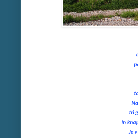
p
t
Na
tri
In knap
Je v