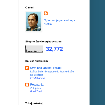
O meni
Ogled mojega celotnega
profila
Skupno število ogledov strani
32,772
Kaj vse spremljam :
Svet pod lahkimi koraki
Lučka Bela - brezpotje do lovske koče
na Brežicih
Pred 3 dnevi
Potepanja
Zaključek
Pred 7 leti
Tukaj pokukaj ...