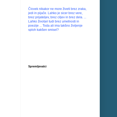
Človek nikakor ne more živeti brez zraka,
jedi in pijače. Lahko je sicer brez vere,
brez prijateljev, brez ciljev in brez dela. ...
Lahko životari tudi brez umetnosti in
poezije ... Toda ali ima takšno življenje
sploh kakšen smisel?
Spremljevalci