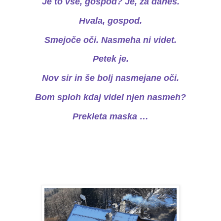
Je to vse, gospod? Je, za danes.
Hvala, gospod.
Smejoče oči. Nasmeha ni videt.
Petek je.
Nov sir in še bolj nasmejane oči.
Bom sploh kdaj videl njen nasmeh?
Prekleta maska …