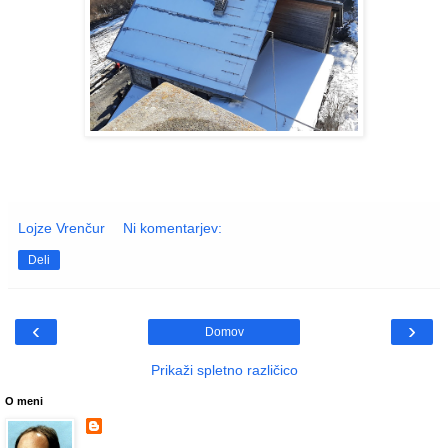
Lojze Vrenčur
Ni komentarjev:
Deli
‹
›
Domov
Prikaži spletno različico
O meni