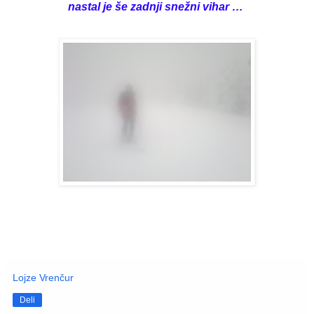
nastal je še zadnji snežni vihar …
Lojze Vrenčur
Deli