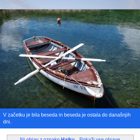
V začetku je bila beseda in beseda je ostala do današnjih
dni.
Ni objav z oznako
Haiku
.
Pokaži vse objave