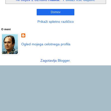
Domov
Prikaži spletno različico
O meni
Ogled mojega celotnega profila
Zagotavlja
Blogger
.