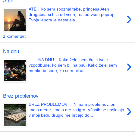
Ateh
ATEH Ko sem spoznal tebe, princesa Ateh
›
drugačna si bila od vseh, res od vseh poprej.
Tvoja lepota je nastajala...
1 komentar:
Na dnu
›
NA DNU Kako želel sem čutiti tvoje
vzpodbude, ko sem bil na psu. Kako želel sem
mehke besede, ko sem bil un...
Brez problemov
›
BREZ PROBLEMOV Nimam problemov, oni
imajo mene. Imajo me za igro. Včasih se naslajajo
v moji bedi, drugič me brcajo do...